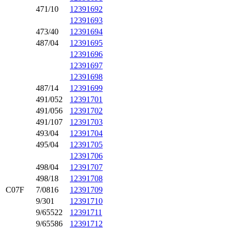
471/10
12391692
12391693
473/40
12391694
487/04
12391695
12391696
12391697
12391698
487/14
12391699
491/052
12391701
491/056
12391702
491/107
12391703
493/04
12391704
495/04
12391705
12391706
498/04
12391707
498/18
12391708
C07F
7/0816
12391709
9/301
12391710
9/65522
12391711
9/65586
12391712