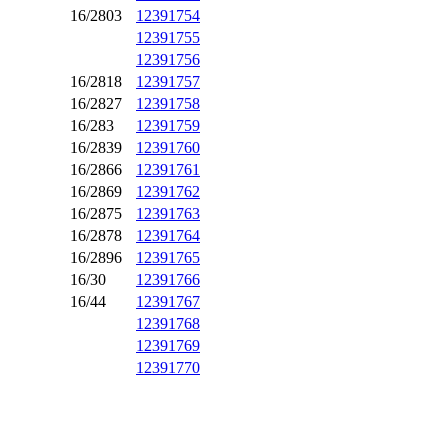
16/2803
12391754
12391755
12391756
16/2818
12391757
16/2827
12391758
16/283
12391759
16/2839
12391760
16/2866
12391761
16/2869
12391762
16/2875
12391763
16/2878
12391764
16/2896
12391765
16/30
12391766
16/44
12391767
12391768
12391769
12391770